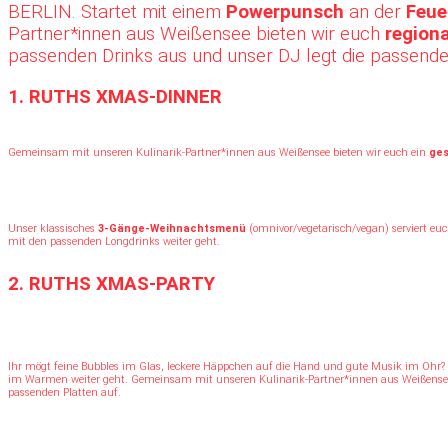
BERLIN. Startet mit einem
Powerpunsch
an der
Feue
Partner*innen aus Weißensee bieten wir euch
regiona
passenden Drinks aus und unser DJ legt die passenden
1. RUTHS XMAS-DINNER
Gemeinsam mit unseren Kulinarik-Partner*innen aus Weißensee bieten wir euch ein
ges
Unser klassisches
3-Gänge-Weihnachtsmenü
(omnivor/vegetarisch/vegan) serviert e
mit den passenden Longdrinks weiter geht.
2. RUTHS XMAS-PARTY
Ihr mögt feine Bubbles im Glas, leckere Häppchen auf die Hand und gute Musik im Ohr?
im Warmen weiter geht. Gemeinsam mit unseren Kulinarik-Partner*innen aus Weißense
passenden Platten auf.