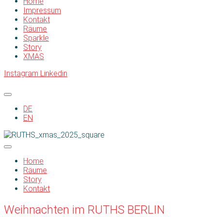
Home
Impressum
Kontakt
Räume
Sparkle
Story
XMAS
Instagram
Linkedin
DE
EN
Home
Räume
Story
Kontakt
Weihnachten im RUTHS BERLIN