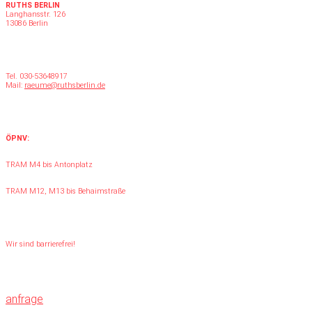
RUTHS BERLIN
Langhansstr. 126
13086 Berlin
Tel.
030-53648917
Mail:
raeume@ruthsberlin.de
ÖPNV:
TRAM M4 bis Antonplatz
TRAM M12, M13 bis Behaimstraße
Wir sind barrierefrei!
anfrage