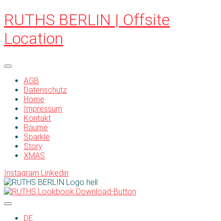
Skip
Skip
RUTHS BERLIN | Offsite
to
to
navigation
content
Location
AGB
Datenschutz
Home
Impressum
Kontakt
Räume
Sparkle
Story
XMAS
Instagram
Linkedin
DE